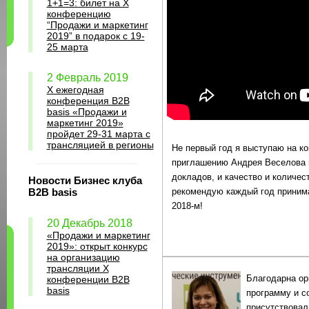
1+1=3: билет на Х
конференцию
“Продажи и маркетинг
2019” в подарок с 19-
25 марта
2 Февраль 2019
X ежегодная
конференция B2B
basis «Продажи и
маркетинг 2019»
пройдет 29-31 марта с
трансляцией в регионы
Не первый год я выступаю на к
приглашению Андрея Веселова и
докладов, и качество и количес
Новости Бизнес клуба
B2B basis
рекомендую каждый год принима
2018-м!
20 Декабрь 2018
«Продажи и маркетинг
2019»: открыт конкурс
на организацию
трансляции X
Благодарна ор
конференции B2B
basis
программу и с
присутствовал