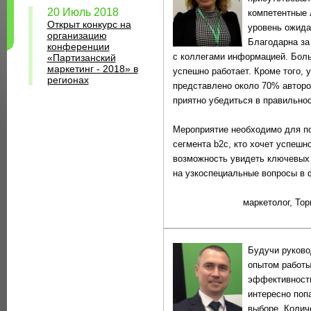
20 Июль 2018
компетентные 
Открыт конкурс на
уровень ожида
организацию
Благодарна за
конференции
с коллегами информацией. Боль
«Партизанский
маркетинг - 2018» в
успешно работает. Кроме того, у
регионах
представлено около 70% авторо
приятно убедиться в правильнос
Мероприятие необходимо для п
сегмента b2c, кто хочет успешн
возможность увидеть ключевых 
на узкоспециальные вопросы в 
маркетолог, Тор
Будучи руково
опытом работы
эффективности
интересно поп
выборе. Колич