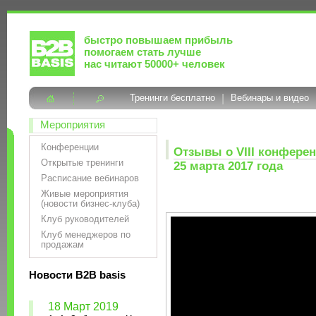
быстро повышаем прибыль
помогаем стать лучше
нас читают 50000+ человек
Тренинги бесплатно
|
Вебинары и видео
Мероприятия
Конференции
Отзывы о VIII конферен
Открытые тренинги
25 марта 2017 года
Расписание вебинаров
Живые мероприятия
(новости бизнес-клуба)
Клуб руководителей
Клуб менеджеров по
продажам
Новости B2B basis
18 Март 2019