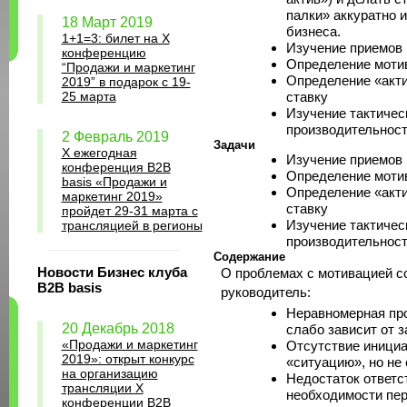
палки» аккуратно 
18 Март 2019
бизнеса.
1+1=3: билет на Х
Изучение приемов 
конференцию
Определение мотив
“Продажи и маркетинг
Определение «акти
2019” в подарок с 19-
25 марта
ставку
Изучение тактичес
производительнос
2 Февраль 2019
Задачи
X ежегодная
Изучение приемов 
конференция B2B
Определение мотив
basis «Продажи и
Определение «акти
маркетинг 2019»
ставку
пройдет 29-31 марта с
Изучение тактичес
трансляцией в регионы
производительнос
Содержание
Новости Бизнес клуба
О проблемах с мотивацией с
B2B basis
руководитель:
Неравномерная про
20 Декабрь 2018
слабо зависит от 
«Продажи и маркетинг
Отсутствие инициа
2019»: открыт конкурс
«ситуацию», но не 
на организацию
Недостаток ответс
трансляции X
необходимости пер
конференции B2B