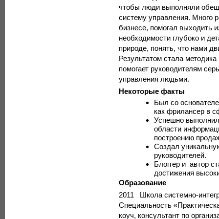
чтобы люди выполняли обеща
систему управления. Много 
бизнесе, помогал выходить из
необходимости глубоко и дет
природе, понять, что нами дв
Результатом стала методика 
помогает руководителям серь
управления людьми.
Некоторые факты
Был со основателе
как фрилансер в с
Успешно выполнил 
области информаци
построению продаж
Создал уникальную
руководителей.
Блоггер и автор с
достижения высоки
Образование
2011 Школа системно-интегра
Специальность «Практическа
коуч, консультант по органи