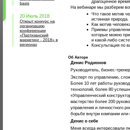
драгоценное время
basis
На вебинаре мы разберем во
Что такое мотив че
20 Июль 2018
истинная природа.
Открыт конкурс на
Как мотив человек
организацию
Приемы управления
конференции
которые можно при
«Партизанский
маркетинг - 2018» в
и какой-либо сист
регионах
Консультация по в
Об Авторе
Денис Родионов
Руководитель, бизнес-тренер
Эксперт по управлению, сло
Более 10 лет работы руково
технологий, более 80 успешн
«Управленческий конструкто
мастерство более 200 руково
управления и личностного ро
борьбе внутри компании или 
Денис о себе
Меня всегда интересовали лю