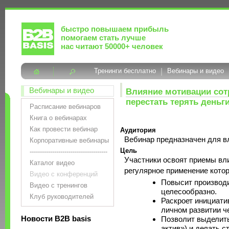
быстро повышаем прибыль
помогаем стать лучше
нас читают 50000+ человек
Тренинги бесплатно
|
Вебинары и видео
Вебинары и видео
Влияние мотивации сотр
перестать терять деньг
Расписание вебинаров
Книга о вебинарах
Как провести вебинар
Аудитория
Вебинар предназначен для вл
Корпоративные вебинары
Цель
--------------------------------------
Участники освоят приемы вли
Каталог видео
регулярное применение кото
Видео с конференций
Повысит производит
Видео с тренингов
целесообразно.
Клуб руководителей
Раскроет инициати
личном развитии ч
Новости B2B basis
Позволит выделить
актив») и делать ст