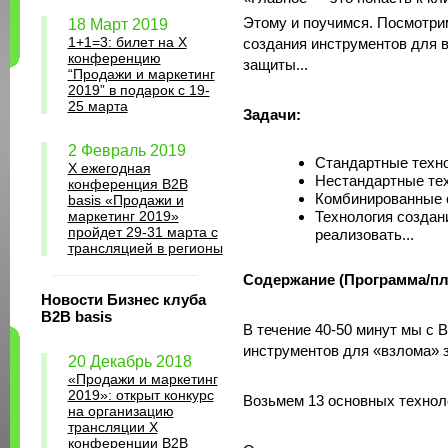
Этому и поучимся. Посмотрим
18 Март 2019
1+1=3: билет на Х
создания инструментов для в
конференцию
защиты...
“Продажи и маркетинг
2019” в подарок с 19-
25 марта
Задачи:
2 Февраль 2019
Стандартные техно
X ежегодная
Нестандартные техн
конференция B2B
Комбинированные с
basis «Продажи и
маркетинг 2019»
Технология создан
пройдет 29-31 марта с
реализовать...
трансляцией в регионы
Содержание (Программа/пл
Новости Бизнес клуба
B2B basis
В течение 40-50 минут мы с 
инструментов для «взлома» 
20 Декабрь 2018
«Продажи и маркетинг
2019»: открыт конкурс
Возьмем 13 основных техноло
на организацию
трансляции X
конференции B2B