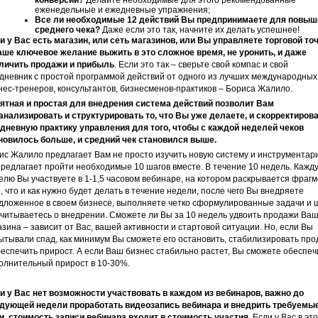
конверсии?
Делайте необходимые для этого рекомендованные
еженедельные и ежедневные упражнения;
Все ли необходимые 12 действий Вы предпринимаете для повыш
среднего чека?
Даже если это так, начните их делать успешнее!
и у Вас есть магазин, или сеть магазинов, или Вы управляете торговой то
аше ключевое желание выжить в это сложное время, не уронить, и даже
личить продажи и прибыль
. Если это так – сверьте свой компас и свой
дневник с простой программой действий от одного из лучших международных
нес-тренеров, консультантов, бизнесменов-практиков – Бориса Жалило.
ятная и простая для внедрения система действий позволит Вам
анализировать и структурировать то, что Вы уже делаете, и скорректиров
дневную практику управления для того, чтобы с каждой неделей чеков
новилось больше, и средний чек становился выше.
ис Жалило предлагает Вам не просто изучить новую систему и инструментари
предлагает пройти необходимые 10 шагов вместе. В течение 10 недель. Кажд
елю Вы участвуете в 1-1,5 часовом вебинаре, на котором раскрывается фрагм
о, что и как нужно будет делать в течение недели, после чего Вы внедряете
дложенное в своем бизнесе, выполняете четко сформулированные задачи и ш
тчитываетесь о внедрении. Сможете ли Вы за 10 недель удвоить продажи Ваш
азина – зависит от Вас, вашей активности и стартовой ситуации. Но, если Вы
ытывали спад, как минимум Вы сможете его остановить, стабилизировать пр
беспечить прирост. А если Ваш бизнес стабильно растет, Вы сможете обеспеч
олнительный прирост в 10-30%.
и у Вас нет возможности участвовать в каждом из вебинаров, важно до
дующей недели
проработать видеозапись вебинара и внедрить требуемы
и, стоимость записи вебинара входит в стоимость участия.
Если у Вас в это