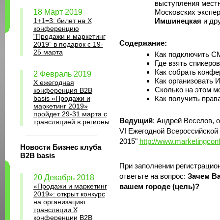
выступления местн
18 Март 2019
Московских экспе
1+1=3: билет на Х
Имшинецкая
и дру
конференцию
“Продажи и маркетинг
Содержание:
2019” в подарок с 19-
25 марта
Как подключить С
Где взять спикеров
Как собрать конф
2 Февраль 2019
Как организовать 
X ежегодная
Сколько на этом м
конференция B2B
basis «Продажи и
Как получить прав
маркетинг 2019»
пройдет 29-31 марта с
Ведущий
: Андрей Веселов, 
трансляцией в регионы
VI Ежегодной Всероссийской 
2015"
http://www.marketingconf
Новости Бизнес клуба
B2B basis
При заполнении регистрацио
ответьте на вопрос:
Зачем В
20 Декабрь 2018
«Продажи и маркетинг
вашем городе (цель)?
2019»: открыт конкурс
на организацию
трансляции X
конференции B2B