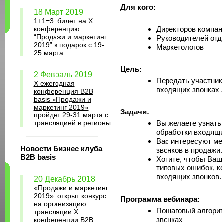
Для кого:
18 Март 2019
1+1=3: билет на Х
конференцию
Директоров компан
“Продажи и маркетинг
Руководителей отд
2019” в подарок с 19-
Маркетологов
25 марта
Цель:
2 Февраль 2019
Передать участник
X ежегодная
входящих звонках 
конференция B2B
basis «Продажи и
маркетинг 2019»
Задачи:
пройдет 29-31 марта с
трансляцией в регионы
Вы желаете узнать
обработки входящи
Вас интересуют м
Новости Бизнес клуба
звонков в продажи.
B2B basis
Хотите, чтобы Ваш
типовых ошибок, к
входящих звонков.
20 Декабрь 2018
«Продажи и маркетинг
2019»: открыт конкурс
Программа вебинара:
на организацию
Пошаговый алгори
трансляции X
звонках
конференции B2B