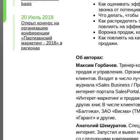
basis
Как оценивать эфф
звонка от потенци
Что делать, чтобы
20 Июль 2018
Как распределять 
Открыт конкурс на
повлиять на эффек
организацию
Воронка продаж, к
конференции
Как повлиять на ка
«Партизанский
маркетинг - 2018» в
продажи.
регионах
Об авторах:
Максим Горбачев.
Тренер-к
продаж и управления. Орган
клиентов. Входит в число лу
журнала «Sales Business / П
интернет-портала SalesPortal.
«Интерет-маркетинг и продажи
других книг. В числе клиент
«Балтика», ЗАО «Висма» (Т
«Гарант» и другие.
Анатолий Шемуратов.
Спец
интернет. Запустил и вывел 
со следующими компаниями: