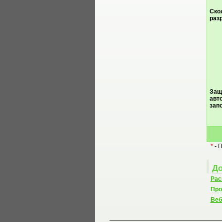
Ско
раз
Защ
авт
зап
*
- 
До
Рас
Про
Веб