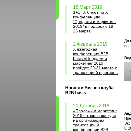
18 Март 2019
1+1=3: билет на Х
конференцию
“Продажи и маркетинг
2019” в подарок с 19-
25 марта
До 
2 Февраль 2019
сер
X ежегодная
конференция B2B
Ве
basis «Продажи и
маркетинг 2019»
пройдет 29-31 марта с
трансляцией в регионы
Новости Бизнес клуба
B2B basis
20 Декабрь 2018
«Продажи и маркетинг
Анд
2019»: открыт конкурс
Пре
на организацию
Экс
трансляции X
С 2
конференции B2B