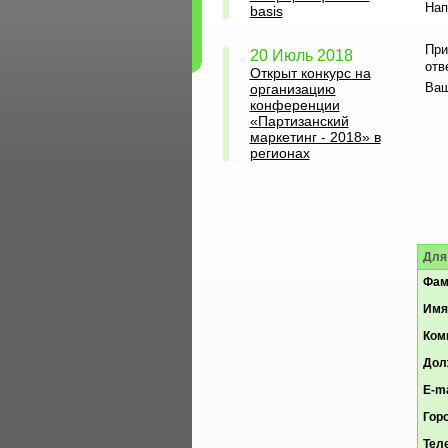
Нап
basis
При
20 Июль 2018
отв
Открыт конкурс на
Ваш
организацию
конференции
«Партизанский
маркетинг - 2018» в
регионах
Для
Фам
Имя
Ком
Дол
E-ma
Гор
Тел