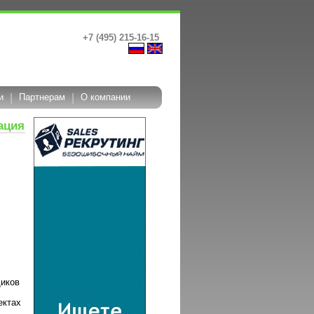
+7 (495) 215-16-15
и
|
Партнерам
|
О компании
ация
щиков
ектах