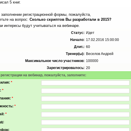
исал 5 книг.
 заполнении регистрационной формы, пожалуйста,
етьте на вопрос:
Сколько скриптов Вы разработали в 2015?
и интересы будут учитываться на вебинаре.
Статус:
Идет
Начало:
17.02.2016 15:00:00
Длит.:
60
Тренер(ы):
Веселов Андрей
Максимальное число участников:
100000
Зарегистрировалось:
20
 регистрации на вебинар, пожалуйста, заполните:
илия:
*
:
*
пания:
*
жность:
*
il:
*
од:
ефон: