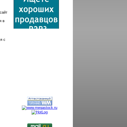
сайт
я в
я с