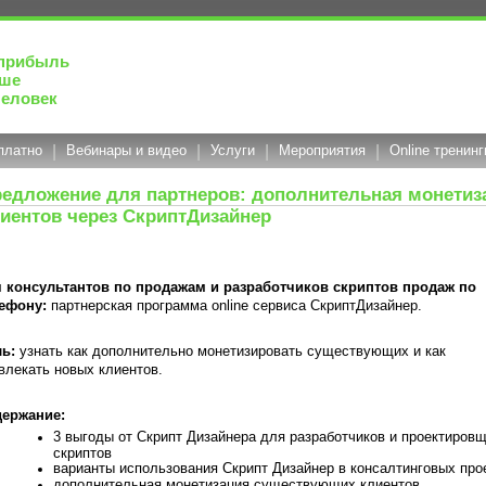
прибыль
чше
человек
платно
|
Вебинары и видео
|
Услуги
|
Мероприятия
|
Online тренинг
едложение для партнеров: дополнительная монетиз
иентов через СкриптДизайнер
 консультантов по продажам и разработчиков скриптов продаж по
ефону:
партнерская программа online сервиса СкриптДизайнер.
ь:
узнать как дополнительно монетизировать существующих и как
влекать новых клиентов.
ержание:
3 выгоды от Скрипт Дизайнера для разработчиков и проектиров
скриптов
варианты использования Скрипт Дизайнер в консалтинговых про
дополнительная монетизация существующих клиентов