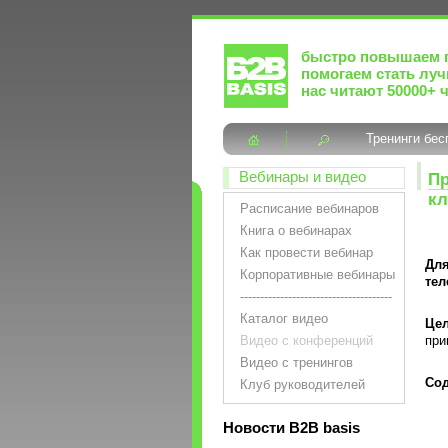
быстро повышаем 
помогаем стать лу
нас читают 50000+ 
Тренинги бес
Вебинары и видео
Пр
кл
Расписание вебинаров
Книга о вебинарах
Как провести вебинар
Для
Корпоративные вебинары
тел
--------------------------------------
Каталог видео
Цел
Видео с конференций
при
Видео с тренингов
Сод
Клуб руководителей
Новости B2B basis