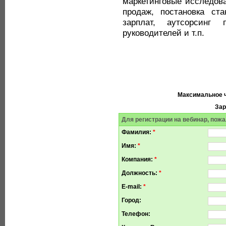
маркетинговые исследова
продаж, постановка ст
зарплат, аутсорсинг
руководителей и т.п.
Максимальное ч
Зар
Для регистрации на вебинар, пожа
Фамилия:
*
Имя:
*
Компания:
*
Должность:
*
E-mail:
*
Город:
Телефон: