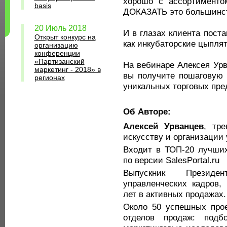
хорошо с ассортименто
basis
ДОКАЗАТЬ это большинст
20 Июль 2018
И в глазах клиента пост
Открыт конкурс на
как инкубаторские цыплят
организацию
конференции
«Партизанский
На вебинаре Алексея Урв
маркетинг - 2018» в
вы получите пошаговую 
регионах
уникальных торговых пре
Об Авторе:
Алексей Урванцев
, тре
искусству и организации
Входит в ТОП-20 лучших
по версии SalesPortal.ru
Выпускник Президен
управленческих кадров,
лет в активных продажах.
Около 50 успешных прое
отделов продаж: подб