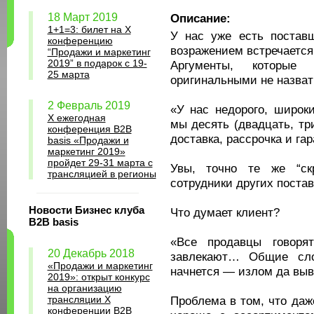
18 Март 2019
Описание:
1+1=3: билет на Х
У нас уже есть постав
конференцию
возражением встречается
“Продажи и маркетинг
2019” в подарок с 19-
Аргументы, которые
25 марта
оригинальными не назват
2 Февраль 2019
«У нас недорого, широки
X ежегодная
мы десять (двадцать, тр
конференция B2B
доставка, рассрочка и гар
basis «Продажи и
маркетинг 2019»
пройдет 29-31 марта с
Увы, точно те же “скр
трансляцией в регионы
сотрудники других поста
Новости Бизнес клуба
Что думает клиент?
B2B basis
«Все продавцы гово
20 Декабрь 2018
завлекают… Общие сло
«Продажи и маркетинг
начнется — излом да вы
2019»: открыт конкурс
на организацию
трансляции X
Проблема в том, что даж
конференции B2B