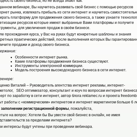
дность своего бизнеса, но не всегда знают как.
данном вебинаре, Вы научитесь развивать свой бизнес с помощью ресурсов
ернет рынка, извлекать прибыль из сети интернет и научитесь самостоятель
ирать платформу для продвижения своего бизнеса, а также узнаете технолог
етизации ресурсов которые имеют выбранные Вами платформы и получите
трументы, для увеличения продаж в своём бизнесе.
ле прохождения курса, у Вас на руках будут конкретные шаблоны и знания
кретных практических действий, после выполнения которых Вы гарантирован
личите продажи и доход своего бизнеса.
ержание:
Особенности интернет рынка.
Какие платформы продвижения бизнеса существуют.
Инструменты электронной коммерции.
Модель построения высокодоходного бизнеса в сети интернет.
ренере:
ценко Виталий – Руководитель агентства интернет рекламы, интернет-
кетолог, SEO оптимизатор, консультант и коуч по вопросам интернет бизнеса
ерт по заработку в сети интернет, автор блога reklamec.ru и проекта freedombi
т работы с «коммерческим» интернетом и интернет маркетингом больше 6 ле
 заполнении регистрационной формы
, пожалуйста,
етьте на вопрос: Хотели бы Вы увести свой бизнес в онлайн, не имея
дставительств за пределами интернета?
и интересы будут учтены при проведении вебинара.