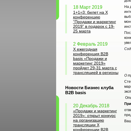
дохо
18 Март 2019
На 
инт
1+1=3: билет на Х
конференцию
выб
“Продажи и маркетинг
мон
2019” в подарок с 19-
инс
25 марта
Пос
кон
уве
2 Февраль 2019
X ежегодная
Сод
конференция B2B
basis «Продажи и
маркетинг 2019»
пройдет 29-31 марта с
трансляцией в регионы
О т
Сте
мар
Новости Бизнес клуба
эксп
B2B basis
Опы
При
20 Декабрь 2018
отв
«Продажи и маркетинг
пре
2019»: открыт конкурс
на организацию
Ваш
трансляции X
конференции B2B