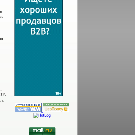
но
ии
но
,
z.ru
т.