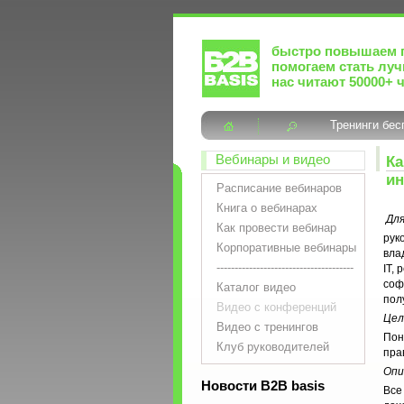
быстро повышаем 
помогаем стать лу
нас читают 50000+ 
Тренинги бес
Вебинары и видео
Ка
ин
Расписание вебинаров
Книга о вебинарах
Для
Как провести вебинар
рук
Корпоративные вебинары
вла
--------------------------------------
IT,
соф
Каталог видео
пол
Видео с конференций
Цел
Видео с тренингов
Пон
Клуб руководителей
пра
Опи
Новости B2B basis
Все