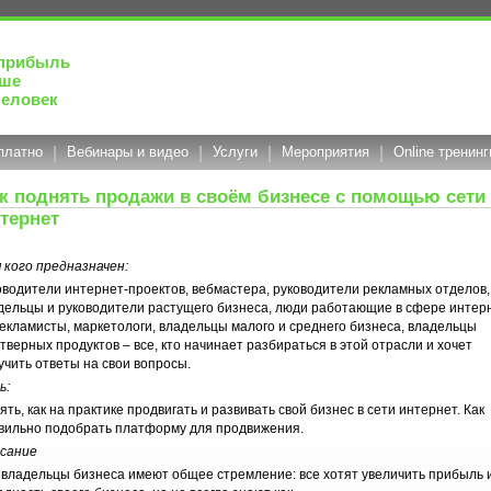
прибыль
чше
человек
платно
|
Вебинары и видео
|
Услуги
|
Мероприятия
|
Online тренинг
к поднять продажи в своём бизнесе с помощью сети
тернет
 кого предназначен:
оводители интернет-проектов, вебмастера, руководители рекламных отделов,
дельцы и руководители растущего бизнеса, люди работающие в сфере интер
 рекламисты, маркетологи, владельцы малого и среднего бизнеса, владельцы
тверных продуктов – все, кто начинает разбираться в этой отрасли и хочет
учить ответы на свои вопросы.
ь:
ять, как на практике продвигать и развивать свой бизнес в сети интернет. Как
вильно подобрать платформу для продвижения.
сание
 владельцы бизнеса имеют общее стремление: все хотят увеличить прибыль 