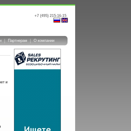
+7 (495) 215-16-15
и
|
Партнерам
|
О компании
нет и
и