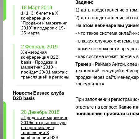
Задачи
:
18 Март 2019
1) дать представление о том,
1+1=3: билет на Х
2) дать представление об о
конференцию
“Продажи и маркетинг
На этом вебинаре вы узнает
2019” в подарок с 19-
25 марта
- что такое система онлайн-к
- в каких случаях система н
2 Февраль 2019
- какие возможности предост
X ежегодная
- как система может помочь 
конференция B2B
basis «Продажи и
Тренер
: Реймер Антон, спе
маркетинг 2019»
технологий, ведущий вебинар
пройдет 29-31 марта с
трансляцией в регионы
продаж через сайт, менеджер
консультант»
Новости Бизнес клуба
B2B basis
При заполнении регистрацио
ответьте на вопрос:
Какие ин
20 Декабрь 2018
повышения прибыли с пом
«Продажи и маркетинг
2019»: открыт конкурс
на организацию
трансляции X
конференции B2B