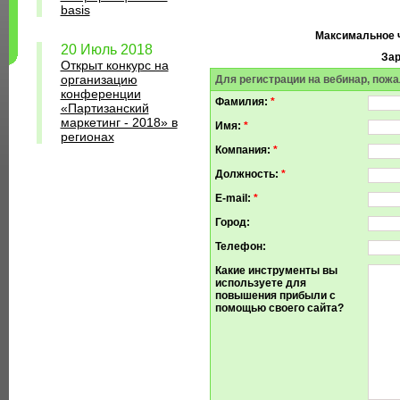
basis
Максимальное ч
20 Июль 2018
Зар
Открыт конкурс на
организацию
Для регистрации на вебинар, пожа
конференции
Фамилия:
*
«Партизанский
маркетинг - 2018» в
Имя:
*
регионах
Компания:
*
Должность:
*
E-mail:
*
Город:
Телефон:
Какие инструменты вы
используете для
повышения прибыли с
помощью своего сайта?