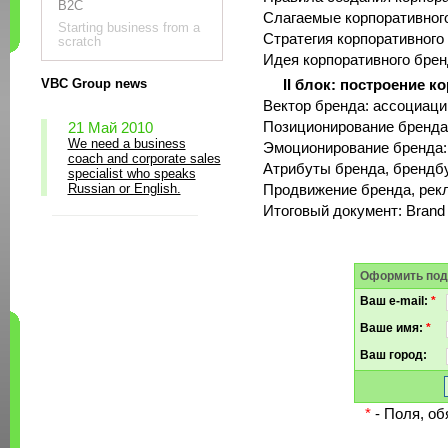
B2C
Слагаемые корпоративного
Starting business from a
Стратегия корпоративного
scratch
Идея корпоративного брен
VBC Group news
II блок: построение к
Вектор бренда: ассоциаци
Позиционирование бренда
21 Май 2010
We need a business
Эмоционирование бренда:
coach and corporate sales
Атрибуты бренда, брендб
specialist who speaks
Russian or English.
Продвижение бренда, рек
Итоговый документ: Brand
Оформить под
Ваш e-mail:
*
Ваше имя:
*
Ваш город:
*
- Поля, об