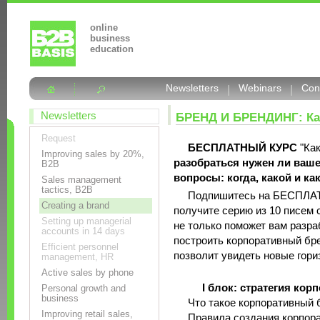
online
business
education
Newsletters
|
Webinars
|
Con
Newsletters
БРЕНД И БРЕНДИНГ: Ка
Request
БЕСПЛАТНЫЙ КУРС
"Как
Improving sales by 20%,
разобраться нужен ли ваше
B2B
вопросы: когда, какой и как
Sales management
tactics, B2B
Подпишитесь на БЕСПЛАТН
Creating a brand
получите серию из 10 писем 
Setting up managerial
не только поможет вам разра
accounts in 14 days
построить корпоративный бре
Efficient personnel
позволит увидеть новые гори
management, HR
Active sales by phone
I блок: стратегия кор
Personal growth and
business
Что такое корпоративный 
Improving retail sales,
Правила создания корпора