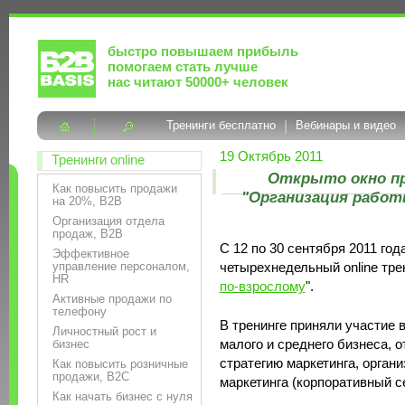
быстро повышаем прибыль
помогаем стать лучше
нас читают 50000+ человек
Тренинги бесплатно
|
Вебинары и видео
19 Октябрь 2011
Тренинги online
Открыто окно пр
Как повысить продажи
"Организация работ
на 20%, B2B
Организация отдела
продаж, B2B
С 12 по 30 сентября 2011 го
Эффективное
управление персоналом,
четырехнедельный online трен
HR
по-взрослому
".
Активные продажи по
телефону
В тренинге приняли участие 
Личностный рост и
малого и среднего бизнеса, 
бизнес
стратегию маркетинга, орган
Как повысить розничные
продажи, B2C
маркетинга (корпоративный се
Как начать бизнес с нуля