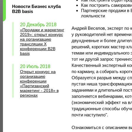
Как построить саморазв
Новости Бизнес клуба
Партнерские продажи в 
B2B basis
лояльности
20 Декабрь 2018
Андрей Веселов, эксперт по
«Продажи и маркетинг
у руководителей нет времени
2019»: открыт конкурс
на организацию
двухдневные и более длител
трансляции X
решений, коротких мастер кла
конференции B2B
темам или индивидуального э
basis
тот ни другой запрос тренин
Качественный экспертный ко
20 Июль 2018
по карману, а собирать коро
Открыт конкурс на
организацию
Образуется разрыв между сп
конференции
пустая ниша трансформацио
«Партизанский
заданиями и длительной пос
маркетинг - 2018» в
регионах
заполняется вебинарами, ко
(экономический эффект на в
традиционные способы обуче
почти наступило".
Ознакомиться с описанием ви