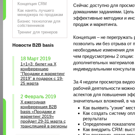
Концепция CRM
Сейчас доступно для просмо
Как нанять лучшего
домашними заданиями. Цель 
менеджера по продажам
эффективные методики и ин
Бизнес технологии для
продаж и маркетинга.
собственников
Тренинг для тренеров
Концепция – не перегружать
позволить им без отрыва от 
Новости B2B basis
необходимые изменения для
чем предусмотрены 2 опции: 
18 Март 2019
дополнительных материалов 
1+1=3: билет на Х
конференцию
индивидуальными консульта
“Продажи и маркетинг
2019” в подарок с 19-
За 4 недели просмотра видео
25 марта
рабочей деятельности можно
аспектов для повышения эфф
2 Февраль 2019
значительных вложений, в ча
X ежегодная
конференция B2B
Как выявить "узкие" ме
basis «Продажи и
Как создать систему оп
маркетинг 2019»
результаты
пройдет 29-31 марта с
Определение показателе
трансляцией в регионы
Как внедрить CRM: выст
Как построить отдел прод