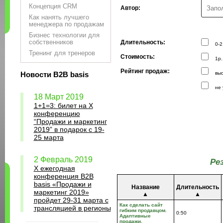
Концепция CRM
Автор:
Как нанять лучшего
менеджера по продажам
Бизнес технологии для
собственников
Длительность:
0-2
Тренинг для тренеров
Стоимость:
1р.
Рейтинг продаж:
Новости B2B basis
выс
не 
18 Март 2019
1+1=3: билет на Х
конференцию
“Продажи и маркетинг
2019” в подарок с 19-
25 марта
2 Февраль 2019
Ре
X ежегодная
конференция B2B
basis «Продажи и
Название
Длительность
маркетинг 2019»
▲
▲
пройдет 29-31 марта с
Как сделать сайт
трансляцией в регионы
гибким продавцом.
0:50
Адаптивные
продажи.