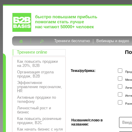
быстро повышаем прибыль
помогаем стать лучше
нас читают 50000+ человек
Тренинги бесплатно
|
Вебинары и видео
По
Тренинги online
Как повысить продажи
на 20%, B2B
Тема/рубрика:
Организация отдела
Прод
продаж, B2B
Мене
Эффективное
управление персоналом,
Личн
HR
Инте
Активные продажи по
телефону
Разн
Личностный рост и
бизнес
Как повысить розничные
Название/слово в
продажи, B2C
названии:
Как начать бизнес с нуля