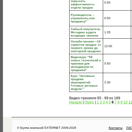
повысить
0:50
эффективность
отдела продаж
Руководитель –
управленец или
0:50
продавец?
Тайный покупатель:
Методика аудита
1:35
входящих звонков
Онлайн-тренинг «18
скриптов продаж: от
12:00
первого звонка до
повторной продажи»
Видеокурс "58
новых технологий и
приемов для
5:50
менеджеров по
продажам"
Курс "Активные
продажи
мероприятий.
2:30
Готовые речевые
модули."
Видео-тренинги 85 - 99 из 189
Начало
|
Пред.
|
1
2
3
4
5
6
7
8
9
10
1
© Группа компаний EXTERNET 2008-2026
Контакты
FA