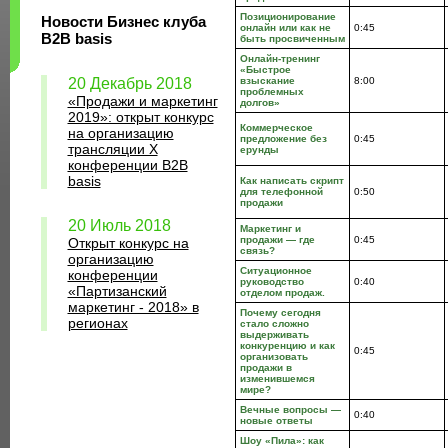
Позиционирование
Новости Бизнес клуба
онлайн или как не
0:45
B2B basis
быть просвиченным
Онлайн-тренинг
«Быстрое
20 Декабрь 2018
взыскание
8:00
проблемных
«Продажи и маркетинг
долгов»
2019»: открыт конкурс
Коммерческое
на организацию
предложение без
0:45
трансляции X
ерунды
конференции B2B
basis
Как написать скрипт
для телефонной
0:50
продажи
20 Июль 2018
Маркетинг и
продажи — где
0:45
Открыт конкурс на
связь?
организацию
Ситуационное
конференции
руководство
0:40
«Партизанский
отделом продаж.
маркетинг - 2018» в
Почему сегодня
регионах
стало сложно
выдерживать
конкуренцию и как
0:45
организовать
продажи в
изменившемся
мире?
Вечные вопросы —
0:40
новые ответы
Шоу «Пила»: как