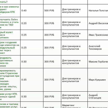
нчить?
м и как клиенты
рают
Для тренеров и
0:40
500 РУБ
Наталья Толста
айдеров КТК
консультантов
г
улучшить Sales
ormance и стать
Для тренеров и
0:20
300 РУБ
Андрей Весело
ром на T&D
консультантов
е
рый взлет
Для тренеров и
аж в
0:25
300 РУБ
Иван Трапезник
консультантов
алтинге
рое создания
еди клиентов на
Для тренеров и
Анатолий
видуальный
0:25
300 РУБ
консультантов
Тихомиров
инг через
рнет
продавать
оративные
Для тренеров и
0:30
300 РУБ
Максим Горбаче
инги по
консультантов
ажам
тиражировать
 или Стратегии
отчуждения при
аже
Для тренеров и
0:35
300 РУБ
Марк Кукушкин
оналия-
консультантов
ржащих
уктов: опыты,
ки, уроки
ажи услуг КТК.
Для тренеров и
Андрей
анные одной
0:30
300 РУБ
консультантов
Стёганцев
ю
тегия и тактика
Маркетинг
вижения услуг.
0:35
300 РУБ
Для тренеров и
Ия Имшинецкая