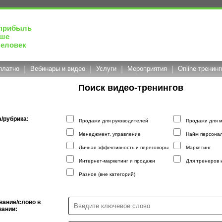
прибыль
чше
человек
платно
|
Вебинары и видео
|
Услуги
|
Мероприятия
|
Online тренинг
Поиск видео-тренингов
/рубрика:
Продажи для руководителей
Продажи для 
Менеджмент, управление
Найм персонал
Личная эффективность и переговоры
Маркетинг
Интернет-маркетинг и продажи
Для тренеров 
Разное (вне категорий)
вание/слово в
вании: