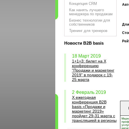
Концепция CRM
Авт
Как нанять лучшего
менеджера по продажам
Бизнес технологии для
собственников
Дли
Тренинг для тренеров
Сто
Рей
Новости B2B basis
18 Март 2019
1+1=3: билет на Х
конференцию
“Продажи и маркетинг
2019” в подарок с 19-
25 марта
2 Февраль 2019
X ежегодная
конференция B2B
basis «Продажи и
маркетинг 2019»
пройдет 29-31 марта с
Марк
трансляцией в регионы
проф
услуг
нача