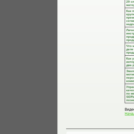
29 с
мате
Как 
круп
прем
сегм
надо
Личн
инст
прод
прод
Что 
деле
прод
Как 
инте
два 
Эвол
моти
перс
комм
Упра
каче
по м
SERV
пози
Видео
Нача