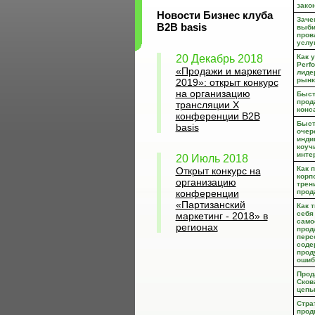
зако
Новости Бизнес клуба
Заче
B2B basis
выби
пров
услу
20 Декабрь 2018
Как 
Perf
«Продажи и маркетинг
лиде
рынк
2019»: открыт конкурс
на организацию
Быст
прод
трансляции X
конс
конференции B2B
Быст
basis
очер
инди
коуч
инте
20 Июль 2018
Как 
Открыт конкурс на
корп
организацию
трен
конференции
прод
«Партизанский
Как 
себя
маркетинг - 2018» в
само
регионах
прод
перс
соде
прод
ошиб
Прод
Сков
цепь
Стра
прод