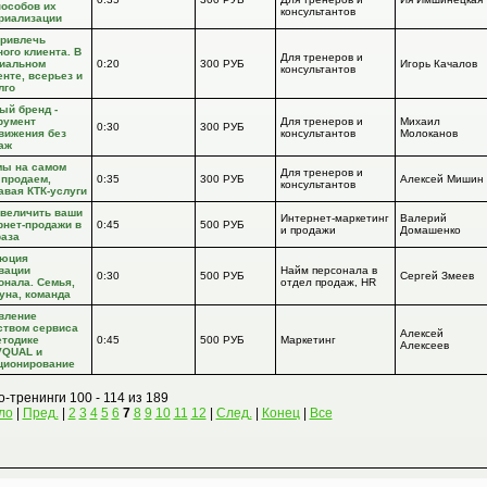
пособов их
консультантов
риализации
привлечь
ного клиента. В
Для тренеров и
иальном
0:20
300 РУБ
Игорь Качалов
консультантов
енте, всерьез и
лго
ый бренд -
румент
Для тренеров и
Михаил
0:30
300 РУБ
вижения без
консультантов
Молоканов
аж
мы на самом
Для тренеров и
 продаем,
0:35
300 РУБ
Алексей Мишин
консультантов
авая КТК-услуги
увеличить ваши
Интернет-маркетинг
Валерий
рнет-продажи в
0:45
500 РУБ
и продажи
Домашенко
раза
юция
вации
Найм персонала в
0:30
500 РУБ
Сергей Змеев
онала. Семья,
отдел продаж, HR
уна, команда
вление
ством сервиса
Алексей
етодике
0:45
500 РУБ
Маркетинг
Алексеев
QUAL и
ционирование
-тренинги 100 - 114 из 189
ло
|
Пред.
|
2
3
4
5
6
7
8
9
10
11
12
|
След.
|
Конец
|
Все