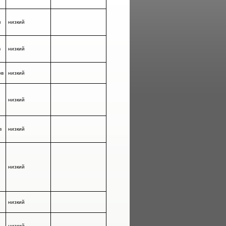
я
низкий
в
низкий
ов
низкий
низкий
в
низкий
низкий
низкий
низкий