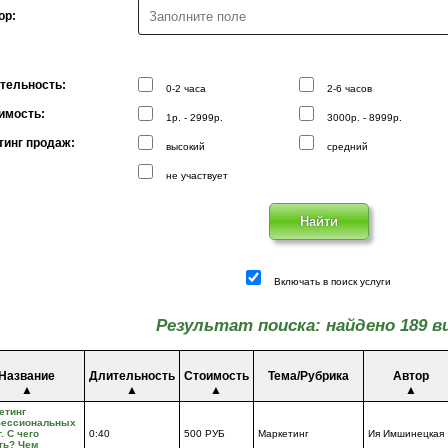
ор:
тельность:
0-2 часа
2-6 часов
имость:
1р. - 2999р.
3000р. - 8999р.
тинг продаж:
высокий
средний
не участвует
Включать в поиск услуги
Результат поиска: найдено 189 в
Название
Длительность
Стоимость
Тема/Рубрика
Автор
▲
▲
▲
▲
етинг
ессиональных
. С чего
0:40
500 РУБ
Маркетинг
Ия Имшинецкая
ть? Чем