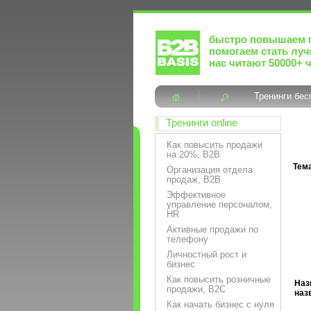
быстро повышаем 
помогаем стать лу
нас читают 50000+ 
Тренинги бес
Тренинги online
Как повысить продажи
на 20%, B2B
Тема
Организация отдела
продаж, B2B
Эффективное
управление персоналом,
HR
Активные продажи по
телефону
Личностный рост и
бизнес
Как повысить розничные
Наз
продажи, B2C
наз
Как начать бизнес с нуля