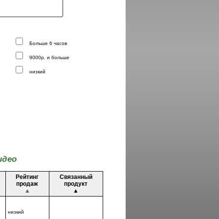
Больше 6 часов
9000р. и больше
низкий
идео
Рейтинг
Связанный
продаж
продукт
▲
▲
низкий