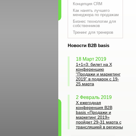
Концепция CRM
Как нанять лучшего
менеджера по продажам
Бизнес технологии для
собственников
Тренинг для тренеров
Новости B2B basis
18 Март 2019
1+1=3: билет на Х
конференцию
“Продажи и маркетинг
2019” в подарок с 19-
25 марта
2 Февраль 2019
X ежегодная
конференция B2B
basis «Продажи и
маркетинг 2019»
пройдет 29-31 марта с
трансляцией в регионы