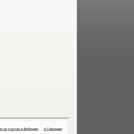
р на участие в Вебинаре
,
в Семинаре