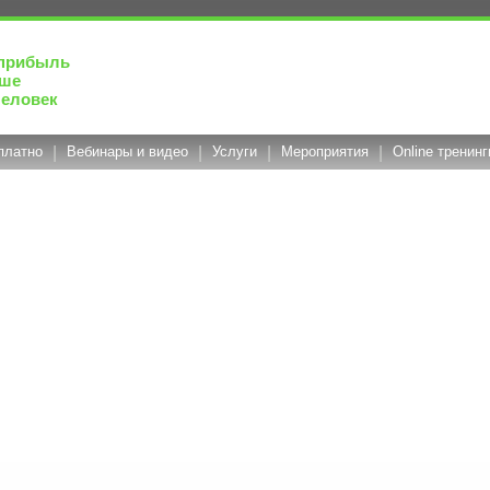
прибыль
чше
человек
платно
|
Вебинары и видео
|
Услуги
|
Мероприятия
|
Online тренинг