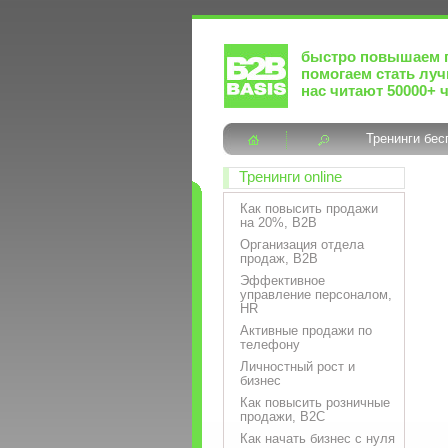
быстро повышаем 
помогаем стать лу
нас читают 50000+ 
Тренинги бес
Тренинги online
Как повысить продажи
на 20%, B2B
Организация отдела
продаж, B2B
Эффективное
управление персоналом,
HR
Активные продажи по
телефону
Личностный рост и
бизнес
Как повысить розничные
продажи, B2C
Как начать бизнес с нуля